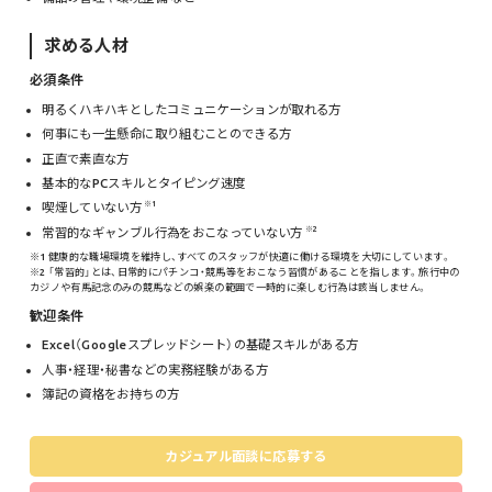
求める人材
必須条件
明るくハキハキとしたコミュニケーションが取れる方
何事にも一生懸命に取り組むことのできる方
正直で素直な方
基本的なPCスキルとタイピング速度
※1
喫煙していない方
※2
常習的なギャンブル行為をおこなっていない方
※1 健康的な職場環境を維持し、すべてのスタッフが快適に働ける環境を大切にしています。
※2 「常習的」とは、日常的にパチンコ・競馬等をおこなう習慣があることを指します。旅行中の
カジノや有馬記念のみの競馬などの娯楽の範囲で一時的に楽しむ行為は該当しません。
歓迎条件
Excel（Googleスプレッドシート）の基礎スキルがある方
人事・経理・秘書などの実務経験がある方
簿記の資格をお持ちの方
カジュアル面談に応募する