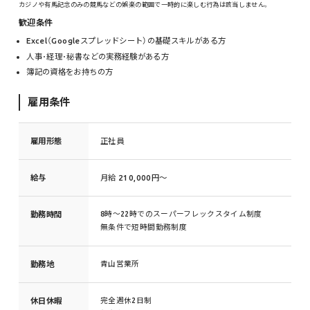
カジノや有馬記念のみの競馬などの娯楽の範囲で一時的に楽しむ行為は該当しません。
歓迎条件
Excel（Googleスプレッドシート）の基礎スキルがある方
人事･経理･秘書などの実務経験がある方
簿記の資格をお持ちの方
雇用条件
雇用形態
正社員
給与
月給 210,000円〜
勤務時間
8時〜22時でのスーパーフレックスタイム制度
無条件で短時間勤務制度
勤務地
青山営業所
休日休暇
完全週休2日制