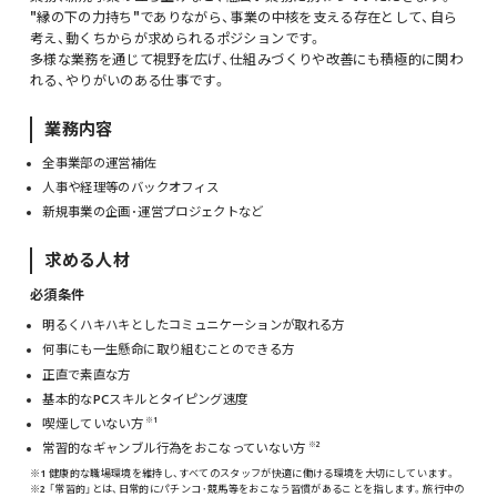
"縁の下の力持ち"でありながら、事業の中核を支える存在として、自ら
考え、動くちからが求められるポジションです。
多様な業務を通じて視野を広げ、仕組みづくりや改善にも積極的に関わ
れる、やりがいのある仕事です。
業務内容
全事業部の運営補佐
人事や経理等のバックオフィス
新規事業の企画･運営プロジェクトなど
求める人材
必須条件
明るくハキハキとしたコミュニケーションが取れる方
何事にも一生懸命に取り組むことのできる方
正直で素直な方
基本的なPCスキルとタイピング速度
※1
喫煙していない方
※2
常習的なギャンブル行為をおこなっていない方
※1 健康的な職場環境を維持し、すべてのスタッフが快適に働ける環境を大切にしています。
※2 「常習的」とは、日常的にパチンコ･競馬等をおこなう習慣があることを指します。旅行中の