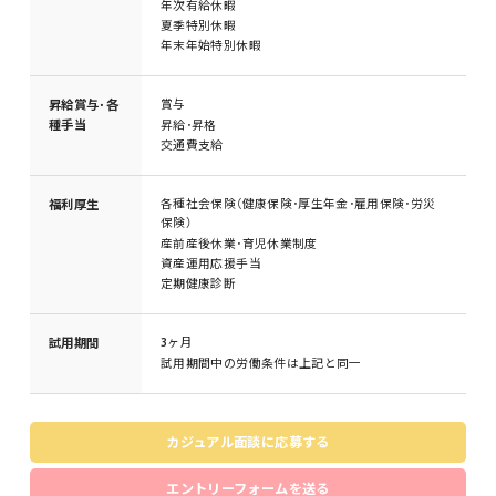
年次有給休暇
夏季特別休暇
年末年始特別休暇
昇給賞与･各
賞与
種手当
昇給･昇格
交通費支給
福利厚生
各種社会保険（健康保険･厚生年金･雇用保険･労災
保険）
産前産後休業･育児休業制度
資産運用応援手当
定期健康診断
試用期間
3ヶ月
試用期間中の労働条件は上記と同一
カジュアル面談に応募する
エントリーフォームを送る